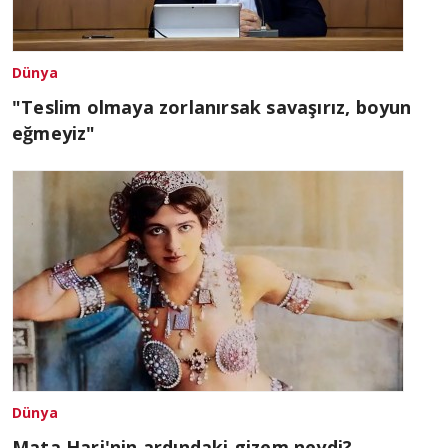
Dünya
"Teslim olmaya zorlanırsak savaşırız, boyun
eğmeyiz"
Dünya
Mata Hari'nin ardındaki gizem neydi?