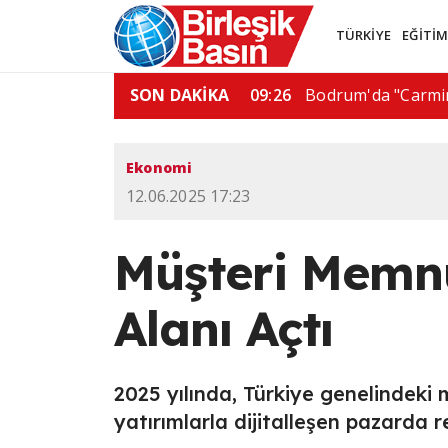
TÜRKİYE
EĞİTİ
az boru hattı…
SON DAKİKA
06:01
De la Espriella'dan
Ekonomi
12.06.2025 17:23
Müşteri Memnu
Alanı Açtı
2025 yılında, Türkiye genelindeki 
yatırımlarla dijitalleşen pazarda 