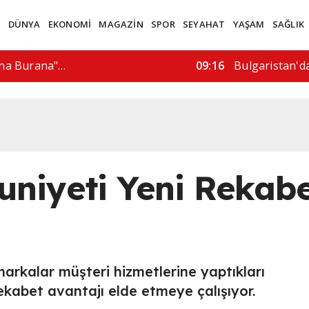
M
DÜNYA
EKONOMİ
MAGAZİN
SPOR
SEYAHAT
YAŞAM
SAĞLIK
 "yasa dışı…
15:57
"İran bizimle 
niyeti Yeni Rekab
markalar müşteri hizmetlerine yaptıkları
rekabet avantajı elde etmeye çalışıyor.