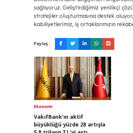
sağlıyoruz. Geliştirdiğimiz yenilikçi ç
stratejiler oluşturmasına destek oluyo
kabiliyetlerimiz, iş ortaklarımızın reka
Paylaş :
Ekonomi
VakıfBank'ın aktif
büyüklüğü yüzde 28 artışla
5,8 trilyon TL'yi aştı