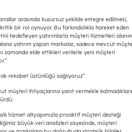
kanallar arasında kusursuz şekilde entegre edilmesi,
ritik bir rol oynuyor. Bu farkındalıkla hareket eden
ni hedefleyen yatırımlarla müşteri hizmetleri alanı
 alana yatırım yapan markalar, sadece mevcut müşte
 zamanda elde ettikleri verilerle yeni müşteri
or.”
rak rekabet üstünlüğü sağlıyoruz”
cut müşteri ihtiyaçlarına yanıt vermekle kalmadıkları
dürdü:
llı hizmet altyapımızla proaktif müşteri desteği
ğimiz büyük veri analizleri sayesinde, müşteri
iyor ve markalara bu doğrultuda stratejik bilgiler