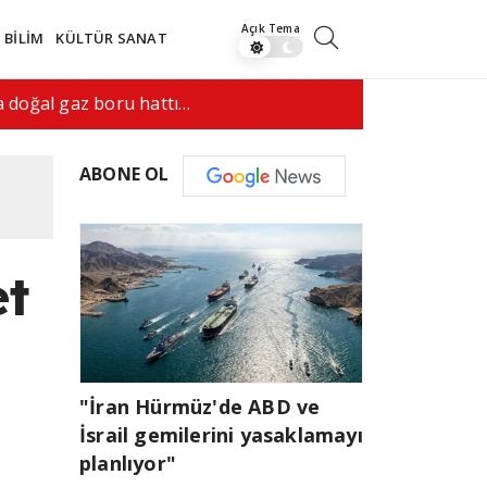
BİLİM
KÜLTÜR SANAT
anlaşma yapmak istiyor"
09:17
Doğumla v
ABONE OL
et
"İran Hürmüz'de ABD ve
İsrail gemilerini yasaklamayı
planlıyor"