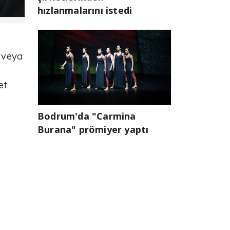
hızlanmalarını istedi
n veya
et
Bodrum'da "Carmina
Burana" prömiyer yaptı