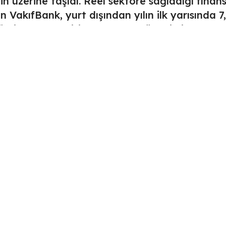
nin üzerine taşıdı. Reel sektöre sağladığı fina
n VakıfBank, yurt dışından yılın ilk yarısında 7
ürkiye ekonomisine duyulan güveni bir kez da
le ilgili açıklama yapan VakıfBank Genel Müdü
sman olanaklarıyla çeşitlendirerek temin ettiğ
meyi sürdürüyor, kalkınma odaklı değer bankac
izin üretim gücüne katkı sağlamaya devam