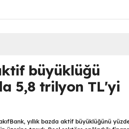
aktif büyüklüğü
a 5,8 trilyon TL'yi
kıfBank, yıllık bazda aktif büyüklüğünü yüzd