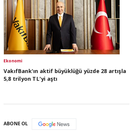
Ekonomi
VakıfBank'ın aktif büyüklüğü yüzde 28 artışla
5,8 trilyon TL'yi aştı
ABONE OL