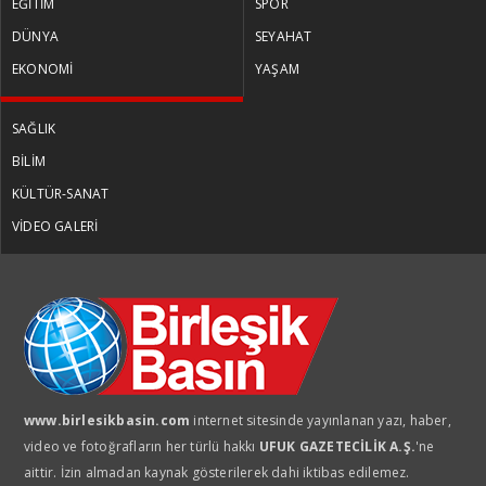
EĞİTİM
SPOR
DÜNYA
SEYAHAT
EKONOMİ
YAŞAM
SAĞLIK
BİLİM
KÜLTÜR-SANAT
VİDEO GALERİ
www.birlesikbasin.com
internet sitesinde yayınlanan yazı, haber,
video ve fotoğrafların her türlü hakkı
UFUK GAZETECİLİK A.Ş.
'ne
aittir. İzin almadan kaynak gösterilerek dahi iktibas edilemez.