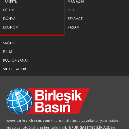
TÜRKİYE
MAGAZİN
EĞİTİM
SPOR
DÜNYA
SEYAHAT
EKONOMİ
YAŞAM
SAĞLIK
BİLİM
KÜLTÜR-SANAT
VİDEO GALERİ
www.birlesikbasin.com
internet sitesinde yayınlanan yazı, haber,
video ve fotoğrafların her türlü hakkı
UFUK GAZETECİLİK A.Ş.
'ne