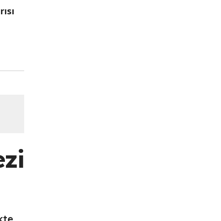
rısı
ezi
kte