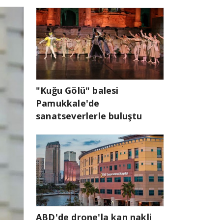
"Kuğu Gölü" balesi
Pamukkale'de
sanatseverlerle buluştu
ABD'de drone'la kan nakli