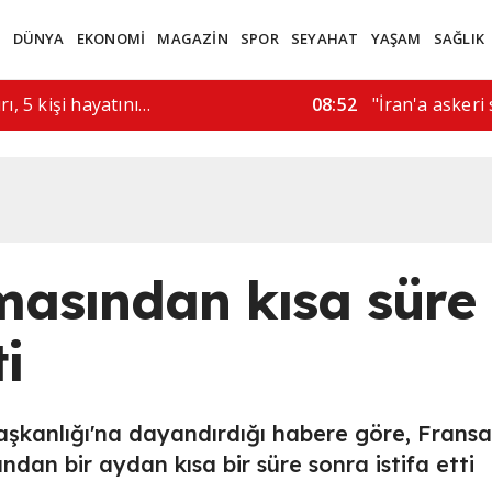
M
DÜNYA
EKONOMİ
MAGAZİN
SPOR
SEYAHAT
YAŞAM
SAĞLIK
e Hürmüz geçişi konusunda…
08:01
Arjantin Dışiş
asından kısa süre
ti
şkanlığı'na dayandırdığı habere göre, Fransa
an bir aydan kısa bir süre sonra istifa etti