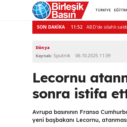
TÜRKİYE
EĞİTİ
la bir…
SON DAKİKA
08:41
İran ile Umman il
Dünya
Sputnik
06.10.2025 11:39
Kaynak:
Lecornu atanm
sonra istifa et
Avrupa basınının Fransa Cumhurba
yeni başbakanı Lecornu, atanmasınd