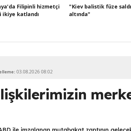
ya'da Filipinli hizmetçi
"Kiev balistik füze saldı
i ikiye katlandı
altında"
03.08.2026 08:02
elleme:
lişkilerimizin merk
ABD ile imzalanan mutabakat zaptının gelece