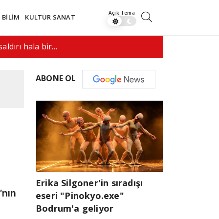
BİLİM
KÜLTÜR SANAT
leri Bakanı Quirno, Brezilya'dan…
08:00
"Ülkemdeki
ABONE OL
Erika Silgoner'in sıradışı
'nın
eseri "Pinokyo.exe"
Bodrum'a geliyor