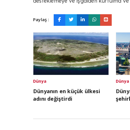
desteklemeye ve işgalden kurtulma ve
Paylaş :
Dünya
Dünya
Dünyanın en küçük ülkesi
Dünya
adını değiştirdi
şehirl