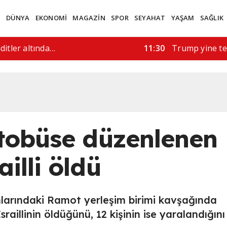
M
DÜNYA
EKONOMİ
MAGAZİN
SPOR
SEYAHAT
YAŞAM
SAĞLIK
rüşmeler…
08:41
Hürmüz'ün açı
otobüse düzenlenen
ailli öldü
nlarındaki Ramot yerleşim birimi kavşağında
raillinin öldüğünü, 12 kişinin ise yaralandığını