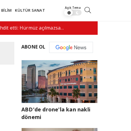
BİLİM
KÜLTÜR SANAT
lacağı umutlarıyla…
08:26
Bodrum Ba
ABONE OL
ABD'de drone'la kan nakli
dönemi