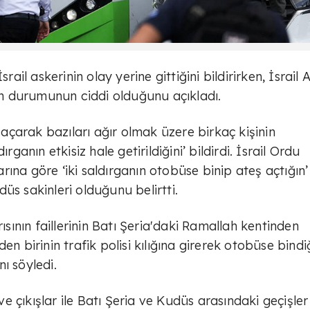
rail askerinin olay yerine gittiğini bildirirken, İsrail A
nın durumunun ciddi olduğunu açıkladı.
ş açarak bazıları ağır olmak üzere birkaç kişinin
rganın etkisiz hale getirildiğini’ bildirdi. İsrail Ordu
ına göre ‘iki saldırganın otobüse binip ateş açtığın’
üs sakinleri olduğunu belirtti.
rısının faillerinin Batı Şeria'daki Ramallah kentinden
rden birinin trafik polisi kılığına girerek otobüse bindi
ı söyledi.
 ve çıkışlar ile Batı Şeria ve Kudüs arasındaki geçişler