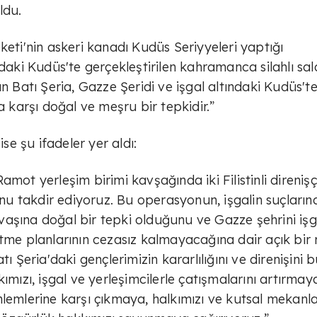
ldu.
keti'nin askeri kanadı Kudüs Seriyyeleri yaptığı
daki Kudüs'te gerçekleştirilen kahramanca silahlı sald
n Batı Şeria, Gazze Şeridi ve işgal altındaki Kudüs't
a karşı doğal ve meşru bir tepkidir.”
e şu ifadeler yer aldı:
mot yerleşim birimi kavşağında iki Filistinli direnişç
u takdir ediyoruz. Bu operasyonun, işgalin suçların
aşına doğal bir tepki olduğunu ve Gazze şehrini işg
etme planlarının cezasız kalmayacağına dair açık bir
ı Şeria'daki gençlerimizin kararlılığını ve direnişini 
ımızı, işgal ve yerleşimcilerle çatışmalarını artırmay
lemlerine karşı çıkmaya, halkımızı ve kutsal mekanla