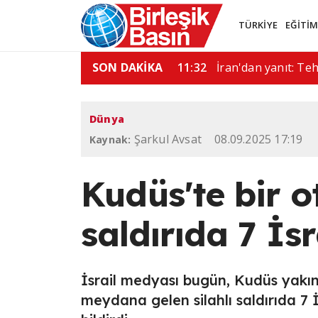
TÜRKİYE
EĞİTİ
: Hürmüz açılmazsa…
SON DAKİKA
08:45
"İran'la çok iyi gö
Dünya
Şarkul Avsat
08.09.2025 17:19
Kaynak:
Kudüs'te bir 
saldırıda 7 İsr
İsrail medyası bugün, Kudüs yakı
meydana gelen silahlı saldırıda 7 İs