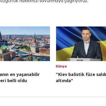
 özgürlük hakkımızı savunmaya çağırıyoruz.”
Dünya
nın en yaşanabilir
"Kiev balistik füze saldı
eri belli oldu
altında"