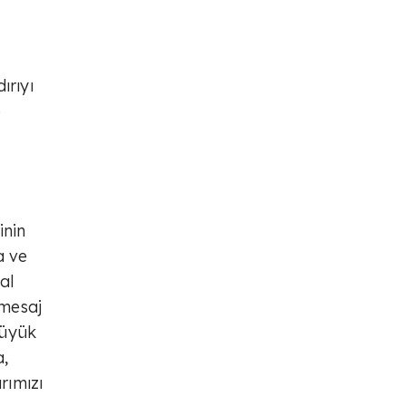
ırıyı
e
inin
a ve
al
 mesaj
büyük
a,
rımızı