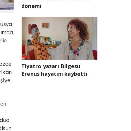
dönemi
Rusya
şımda,
lie
gözde
Tiyatro yazarı Bilgesu
rikan
Erenus hayatını kaybetti
işiye
nen
 dua
olsun