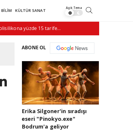
BİLİM
KÜLTÜR SANAT
saldırı, 5 kişi hayatını…
08:52
"İran'a as
ABONE OL
in
Erika Silgoner'in sıradışı
eseri "Pinokyo.exe"
Bodrum'a geliyor