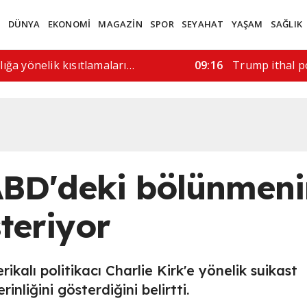
M
DÜNYA
EKONOMİ
MAGAZİN
SPOR
SEYAHAT
YAŞAM
SAĞLIK
ahlı saldırı: 6 ölü
11:52
ABD'de silahlı 
 ABD'deki bölünmen
steriyor
ikalı politikacı Charlie Kirk'e yönelik suikast
nliğini gösterdiğini belirtti.