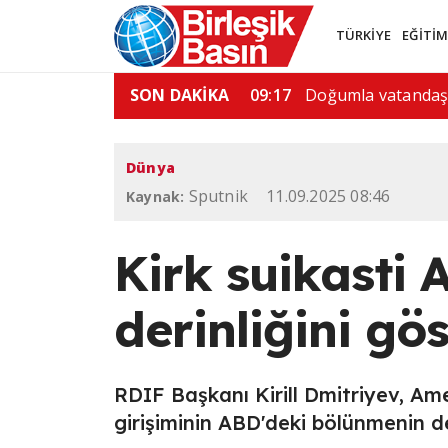
TÜRKİYE
EĞİTİ
a yüzde 15 tarife…
SON DAKİKA
06:51
Tayland'da okula sil
Dünya
Sputnik
11.09.2025 08:46
Kaynak:
Kirk suikasti
derinliğini gö
RDIF Başkanı Kirill Dmitriyev, Amer
girişiminin ABD'deki bölünmenin deri