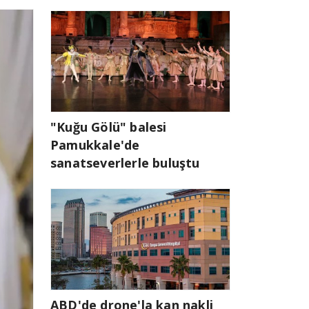
"Kuğu Gölü" balesi
Pamukkale'de
sanatseverlerle buluştu
ABD'de drone'la kan nakli