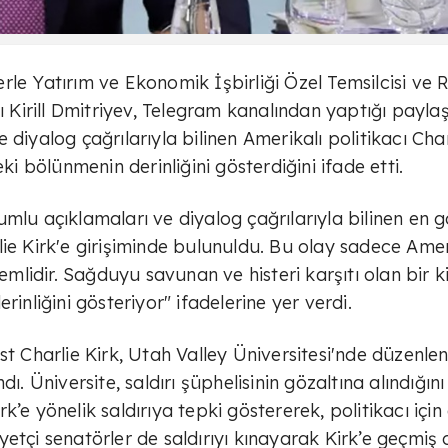
rle Yatırım ve Ekonomik İşbirliği Özel Temsilcisi ve 
Kirill Dmitriyev, Telegram kanalından yaptığı payla
diyalog çağrılarıyla bilinen Amerikalı politikacı Char
ki bölünmenin derinliğini gösterdiğini ifade etti.
mlu açıklamaları ve diyalog çağrılarıyla bilinen en 
lie Kirk'e girişiminde bulunuldu. Bu olay sadece Ame
nemlidir. Sağduyu savunan ve histeri karşıtı olan bir k
rinliğini gösteriyor" ifadelerine yer verdi.
st Charlie Kirk, Utah Valley Üniversitesi'nde düzenle
ı. Üniversite, saldırı şüphelisinin gözaltına alındığını
’e yönelik saldırıya tepki göstererek, politikacı için
etçi senatörler de saldırıyı kınayarak Kirk’e geçmiş 