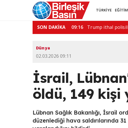
TÜRKİYE
EĞİTİ
saldırı: 6 ölü
SON DAKİKA
11:52
ABD'de silahlı saldı
Dünya
02.03.2026 09:11
İsrail, Lübnan'
öldü, 149 kişi
Lübnan Sağlık Bakanlığı, İsrail o
düzenlediği hava saldırılarında 31 