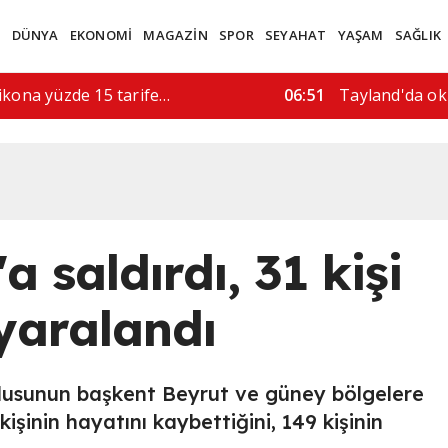
M
DÜNYA
EKONOMİ
MAGAZİN
SPOR
SEYAHAT
YAŞAM
SAĞLIK
rı, 5 kişi hayatını…
08:52
"İran'a askeri 
a saldırdı, 31 kişi
 yaralandı
rdusunun başkent Beyrut ve güney bölgelere
kişinin hayatını kaybettiğini, 149 kişinin