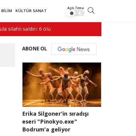
BİLİM
KÜLTÜR SANAT
saldırı hala bir…
08:41
İran ile 
ABONE OL
Erika Silgoner'in sıradışı
eseri "Pinokyo.exe"
Bodrum'a geliyor