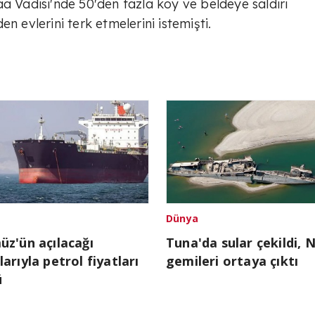
a Vadisi'nde 50'den fazla köy ve beldeye saldırı
n evlerini terk etmelerini istemişti.
Dünya
z'ün açılacağı
Tuna'da sular çekildi, N
arıyla petrol fiyatları
gemileri ortaya çıktı
ü