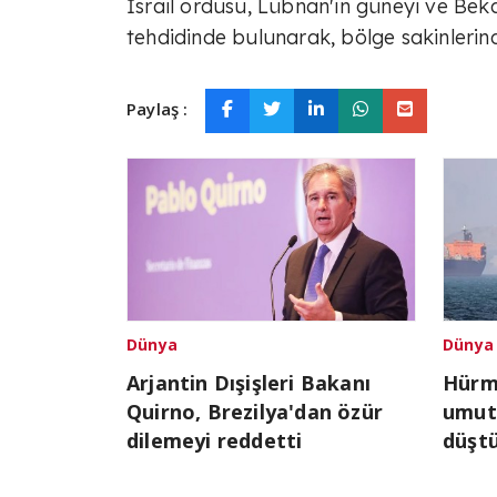
İsrail ordusu, Lübnan'ın güneyi ve Beka
tehdidinde bulunarak, bölge sakinlerinde
Paylaş :
Dünya
Dünya
Arjantin Dışişleri Bakanı
Hürmü
Quirno, Brezilya'dan özür
umutl
dilemeyi reddetti
düşt