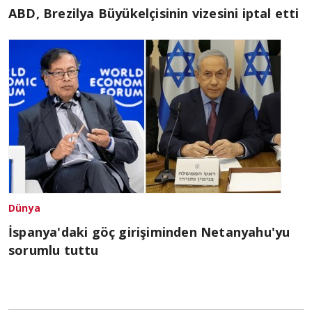
ABD, Brezilya Büyükelçisinin vizesini iptal etti
Dünya
İspanya'daki göç girişiminden Netanyahu'yu
sorumlu tuttu