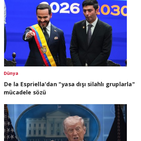
Dünya
De la Espriella'dan "yasa dışı silahlı gruplarla"
mücadele sözü