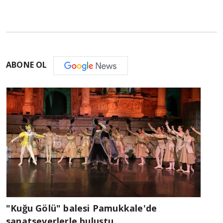
ABONE OL
"Kuğu Gölü" balesi Pamukkale'de
sanatseverlerle buluştu