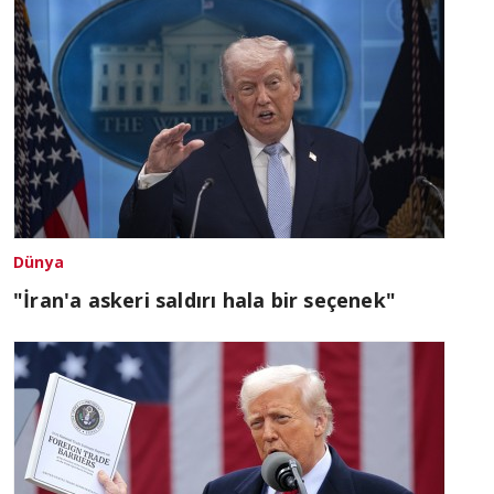
Dünya
"İran'a askeri saldırı hala bir seçenek"