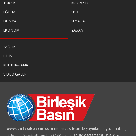
TÜRKİYE
MAGAZİN
EĞİTİM
SPOR
DÜNYA
SEYAHAT
EKONOMİ
YAŞAM
SAĞLIK
BİLİM
KÜLTÜR-SANAT
VİDEO GALERİ
www.birlesikbasin.com
internet sitesinde yayınlanan yazı, haber,
video ve fotoğrafların her türlü hakkı
UFUK GAZETECİLİK A.Ş.
'ne