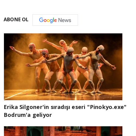
ABONE OL
Erika Silgoner'in sıradışı eseri "Pinokyo.exe"
Bodrum'a geliyor