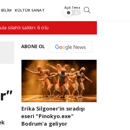
BİLİM
KÜLTÜR SANAT
saldırı hala bir…
08:41
İran ile 
ABONE OL
r"
Erika Silgoner'in sıradışı
eseri "Pinokyo.exe"
ek
Bodrum'a geliyor