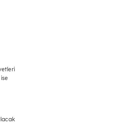
etleri
 ise
ılacak