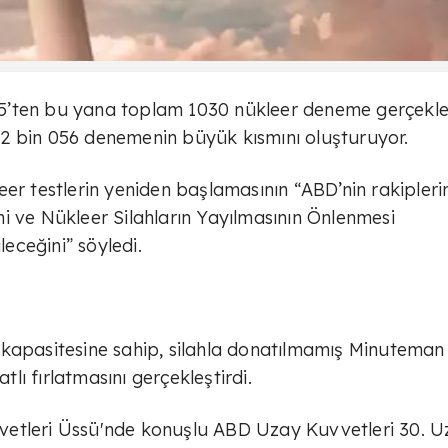
5’ten bu yana toplam 1030 nükleer deneme gerçekleş
2 bin 056 denemenin büyük kısmını oluşturuyor.
er testlerin yeniden başlamasının “ABD’nin rakipleri
i ve Nükleer Silahların Yayılmasının Önlenmesi
eceğini” söyledi.
kapasitesine sahip, silahla donatılmamış Minuteman 
tlı fırlatmasını gerçekleştirdi.
vetleri Üssü'nde konuşlu ABD Uzay Kuvvetleri 30. U