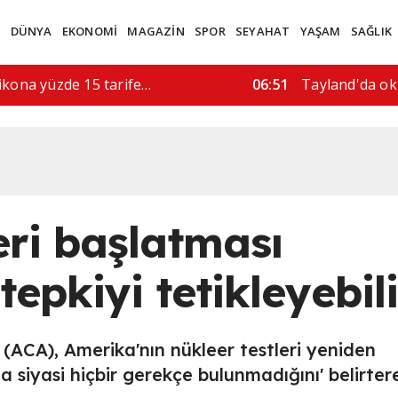
M
DÜNYA
EKONOMİ
MAGAZİN
SPOR
SEYAHAT
YAŞAM
SAĞLIK
rı, 5 kişi hayatını…
08:52
"İran'a askeri 
eri başlatması
tepkiyi tetikleyebili
ACA), Amerika'nın nükleer testleri yeniden
da siyasi hiçbir gerekçe bulunmadığını' belirter