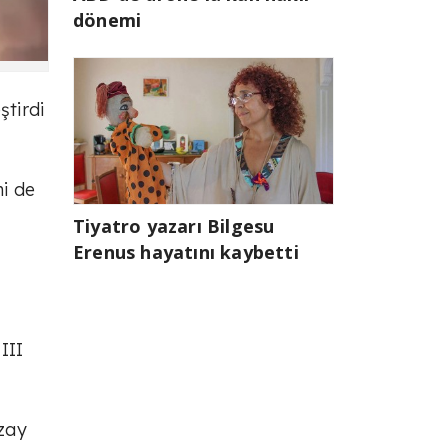
dönemi
tirdi
ni de
Tiyatro yazarı Bilgesu
Erenus hayatını kaybetti
III
zay