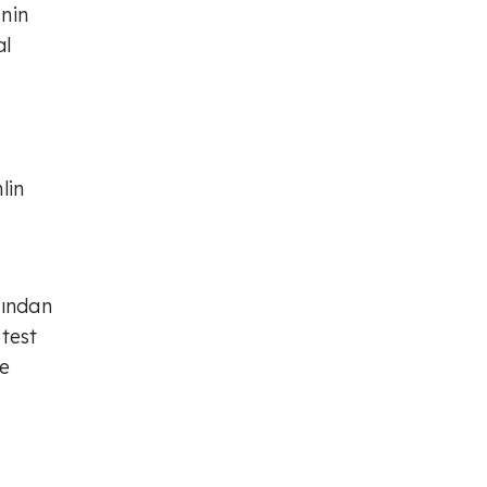
nin
al
lin
ğından
 test
de