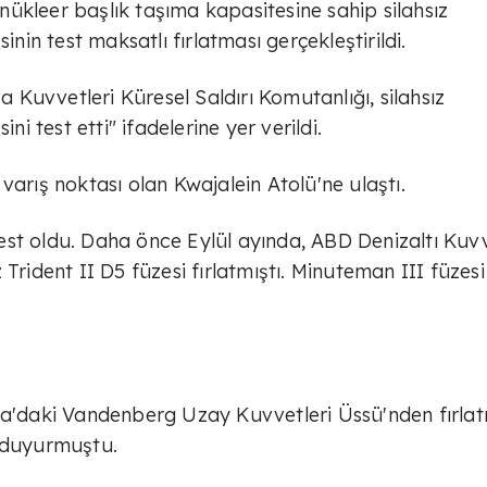
ükleer başlık taşıma kapasitesine sahip silahsız
inin test maksatlı fırlatması gerçekleştirildi.
Kuvvetleri Küresel Saldırı Komutanlığı, silahsız
ni test etti" ifadelerine yer verildi.
varış noktası olan Kwajalein Atolü'ne ulaştı.
 test oldu. Daha önce Eylül ayında, ABD Denizaltı Kuvv
Trident II D5 füzesi fırlatmıştı. Minuteman III füzesi
ya'daki Vandenberg Uzay Kuvvetleri Üssü'nden fırlat
ı duyurmuştu.