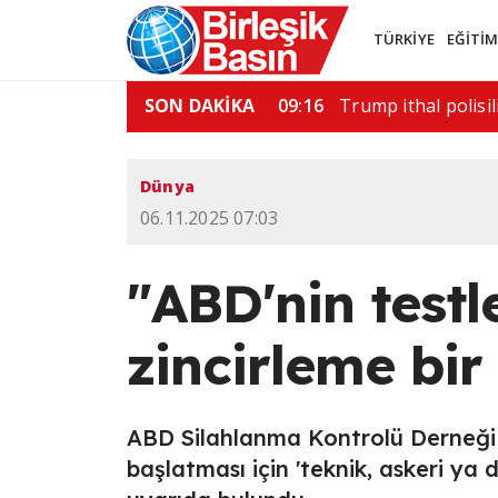
TÜRKİYE
EĞİTİ
saldırı: 6 ölü
SON DAKİKA
11:52
ABD'de silahlı saldı
Dünya
06.11.2025 07:03
"ABD'nin testl
zincirleme bir 
ABD Silahlanma Kontrolü Derneği (
başlatması için 'teknik, askeri ya 