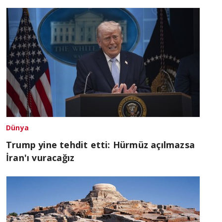
Dünya
Trump yine tehdit etti: Hürmüz açılmazsa
İran'ı vuracağız