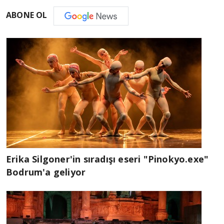
ABONE OL
Erika Silgoner'in sıradışı eseri "Pinokyo.exe"
Bodrum'a geliyor