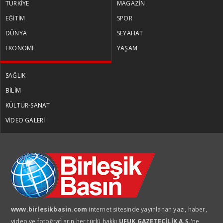
TÜRKİYE
MAGAZİN
EĞİTİM
SPOR
DÜNYA
SEYAHAT
EKONOMİ
YAŞAM
SAĞLIK
BİLİM
KÜLTÜR-SANAT
VİDEO GALERİ
www.birlesikbasin.com
internet sitesinde yayınlanan yazı, haber,
video ve fotoğrafların her türlü hakkı
UFUK GAZETECİLİK A.Ş.
'ne